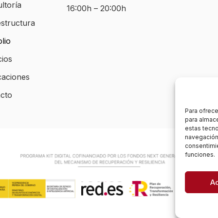
ltoría
16:00h – 20:00h
estructura
lio
cios
caciones
cto
Para ofrece
para almace
estas tecn
navegación o
consentimie
funciones.
A